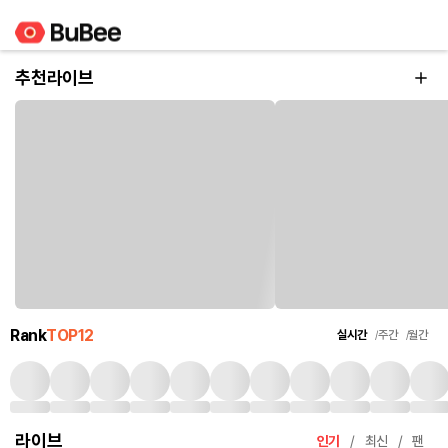
추천라이브
Rank
TOP12
실시간
주간
월간
라이브
인기
최신
팬