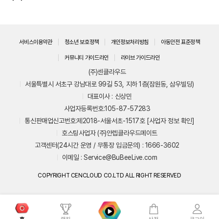
서비스이용약관
청소년 보호정책
개인정보처리방침
아동안전 표준정책
커뮤니티 가이드라인
라이브 가이드라인
(주)센클라우드
서울특별시 서초구 강남대로 99길 53, 지하 1층(잠원동, 삼우빌딩)
대표이사 : 신상민
사업자등록번호:105-87-57283
통신판매업신고번호:제2018-서울서초-1517호
[사업자 정보 확인]
호스팅사업자 (주)안렙클라우드메이트
고객센터(24시간 운영 / 무통장 입금문의) :
1666-3602
이메일 :
Service@BuBeeLive.com
COPYRIGHT CENCLOUD CO.LTD ALL RIGHT RESERVED